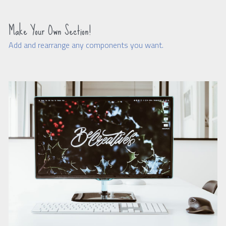
Reprises Francophones
Make Your Own Section!
Reprises internationales
Add and rearrange any components you want.
Compos Exclusives