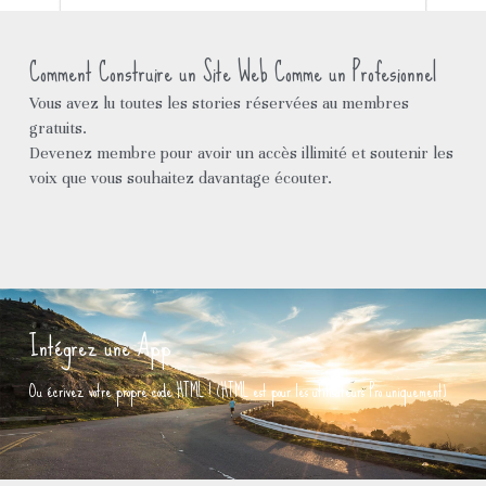
Contact
Comment Construire un Site Web Comme un Profesionnel
Réseaux
Vous avez lu toutes les stories réservées au membres 
gratuits.
L'artiste au grand coeur
Devenez membre pour avoir un accès illimité et soutenir les 
voix que vous souhaitez davantage écouter.
Pass Culture
Avis
Espace Réservé aux Fans
Intégrez une App
Premium All Accès (Payant)
Ou écrivez votre propre code HTML ! (HTML est pour les utilisateurs Pro uniquement)
Médias Exclusifs
Connexion
/
S'inscrire
Espace avant-première
Rechercher