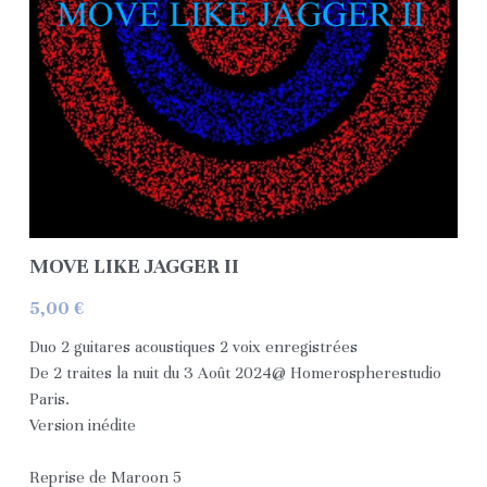
Contact
Réseaux
L'artiste au grand coeur
Pass Culture
Avis
MOVE LIKE JAGGER II
Espace Réservé aux Fans
5,00 €
Duo 2 guitares acoustiques 2 voix enregistrées
Premium All Accès (Payant)
De 2 traites la nuit du 3 Août 2024@ Homerospherestudio
Paris.
Médias Exclusifs
Connexion
/
S'inscrire
Version inédite
Espace avant-première
Rechercher
Reprise de Maroon 5