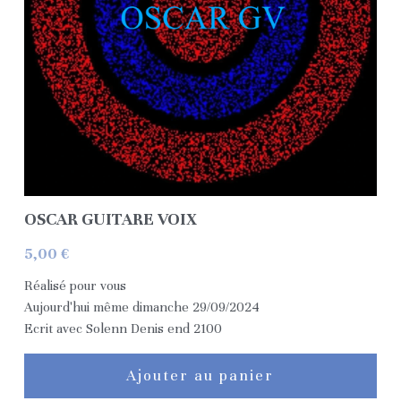
Contact
Réseaux
L'artiste au grand coeur
Pass Culture
Avis
OSCAR GUITARE VOIX
Espace Réservé aux Fans
5,00 €
Réalisé pour vous
Premium All Accès (Payant)
Aujourd'hui même dimanche 29/09/2024
Ecrit avec Solenn Denis end 2100
Médias Exclusifs
Connexion
/
S'inscrire
Espace avant-première
Rechercher
Ajouter au panier